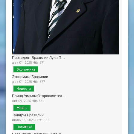
Президент Бразилии Лула П…
дек 01, 2025 Hits:671
Экономика
Экономика Бразилии
дек 01, 2025 Hits:677
Новости
Принц Уильям Отправляется…
окт 09, 2025 Hits:881
Жизнь
Танагры Бразилии
июль 15, 2025 Hits:1116
Политика
Президент Бразилии Лула У…