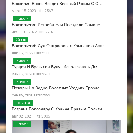
Бразилия Вновь Вводит Визовый Режим С С…
март 15, 2023 Hits:2567
Новости
Бразильские Истребители Посадили Самолет…
июль 07, 2022 Hits:2702
Жизнь
Бразильский Суд Оштрафовал Компанию Ame…
янв 07, 2022 Hits:2908
Новости
Турция И Бразилия Будут Использовать Для…
дек 07, 2020 Hits:2961
Новости
Пожары На Водно-Болотных Угодьях Бразил…
сен 09, 2020 Hits:2992
Политика
Встреча Болсонару С Крайне Правым Полити…
авг 02, 2021 Hits:3006
Новости