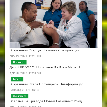
В Бразилии Стартует Кампания Вакцинации …
янв 19, 2021 Hits:3008
Политика
Дело Odebrecht: Политиков Во Всем Мире П…
дек 20, 2017 Hits:8598
Бизнес
В Бразилии Стала Популярной Платформа Дл…
нояб 30, 2017 Hits:8510
Экономика
Впервые За Три Года Объём Розничных Рожд…
янв 04, 2018 Hits:8279