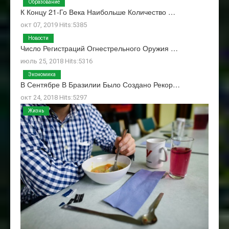
Образование
К Концу 21-Го Века Наибольше Количество …
окт 07, 2019 Hits:5385
Новости
Число Регистраций Огнестрельного Оружия …
июль 25, 2018 Hits:5316
Экономика
В Сентябре В Бразилии Было Создано Рекор…
окт 24, 2018 Hits:5297
Жизнь