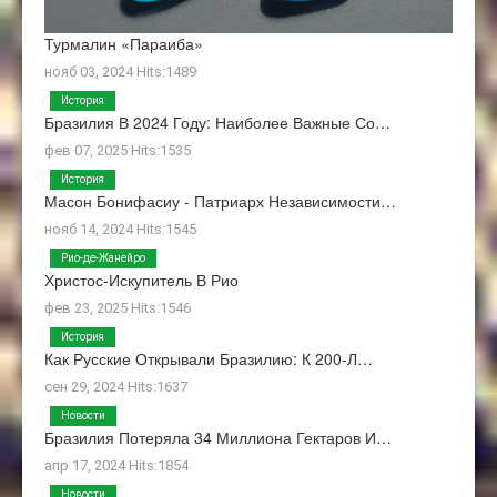
Турмалин «Параиба»
нояб 03, 2024 Hits:1489
История
Бразилия В 2024 Году: Наиболее Важные Со…
фев 07, 2025 Hits:1535
История
Масон Бонифасиу - Патриарх Независимости…
нояб 14, 2024 Hits:1545
Рио-де-Жанейро
Христос-Искупитель В Рио
фев 23, 2025 Hits:1546
История
Как Русские Открывали Бразилию: К 200-Л…
сен 29, 2024 Hits:1637
Новости
Бразилия Потеряла 34 Миллиона Гектаров И…
апр 17, 2024 Hits:1854
Новости