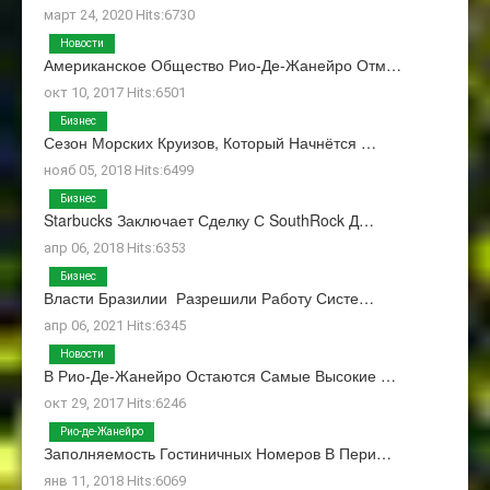
март 24, 2020 Hits:6730
Новости
Американское Общество Рио-Де-Жанейро Отм…
окт 10, 2017 Hits:6501
Бизнес
Сезон Морских Круизов, Который Начнётся …
нояб 05, 2018 Hits:6499
Бизнес
Starbucks Заключает Сделку С SouthRock Д…
апр 06, 2018 Hits:6353
Бизнес
Власти Бразилии Разрешили Работу Систе…
апр 06, 2021 Hits:6345
Новости
В Рио-Де-Жанейро Остаются Самые Высокие …
окт 29, 2017 Hits:6246
Рио-де-Жанейро
Заполняемость Гостиничных Номеров В Пери…
янв 11, 2018 Hits:6069