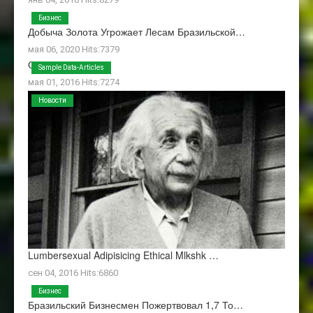
Бизнес
Добыча Золота Угрожает Лесам Бразильской…
мая 06, 2020 Hits:7379
О Нас
Sample Data-Articles
мая 01, 2016 Hits:7274
Новости
Lumbersexual Adipisicing Ethical Mlkshk …
сен 04, 2016 Hits:6860
Бизнес
Бразильский Бизнесмен Пожертвовал 1,7 То…