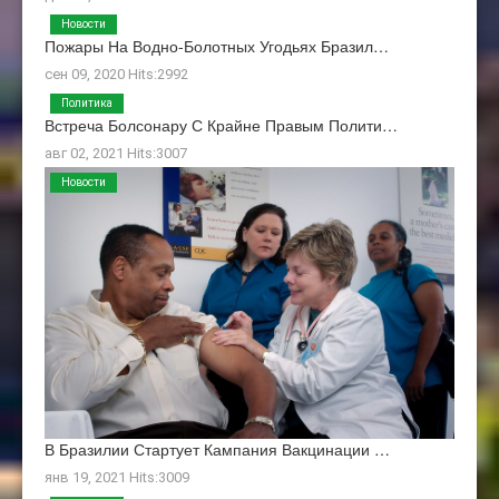
Новости
Пожары На Водно-Болотных Угодьях Бразил…
сен 09, 2020 Hits:2992
Политика
Встреча Болсонару С Крайне Правым Полити…
авг 02, 2021 Hits:3007
Новости
В Бразилии Стартует Кампания Вакцинации …
янв 19, 2021 Hits:3009