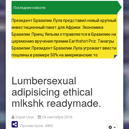
Последние новости
Президент Бразилии Лула представил новый крупный
инвестиционный пакет для Африки
:
Экономика
Бразилии
:
Принц Уильям отправляется в Бразилию на
церемонию вручения премии Earthshot Priz
:
Танагры
Бразилии
:
Президент Бразилии Лула угрожает ввести
пошлины в размере 50% на американские то
:
Lumbersexual
adipisicing ethical
mlkshk readymade.
Super User
04 сентября 2016
Просмотров: 6863