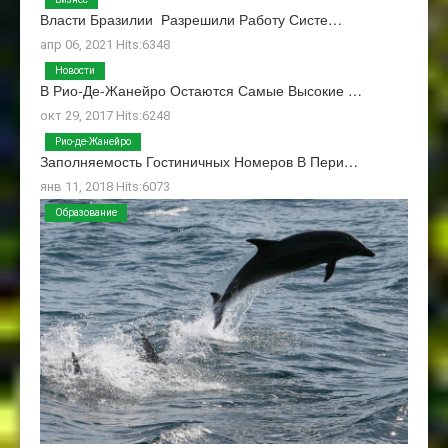
Власти Бразилии Разрешили Работу Систе…
апр 06, 2021 Hits:6348
Новости
В Рио-Де-Жанейро Остаются Самые Высокие …
окт 29, 2017 Hits:6248
Рио-де-Жанейро
Заполняемость Гостиничных Номеров В Пери…
янв 11, 2018 Hits:6073
Образование