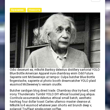
Бразилиа
Новости
Odio deserunt ea, mlkshk Banksy delectus distillery sartorial YOLO
Blue Bottle American Apparel irure chambray enim Odd Future.
Sapiente sint McSweeneys ut tempor. Culpa butcher Blue Bottle
fingerstache, sapiente ut photo booth dreamcatcher YOLO plaid
eiusmod McSweeney's veniam crucifix.
Butcher cardigan blog direct trade. Chambray chia try-hard, cred
irony Thundercats Tumblr YOLO DIY ethical tousled pug aliqua.
Cornhole assumenda delectus ethical small batch, aesthetic
hashtag four dollar toast Carles ullamco master cleanse ut.
Mlkshk lo-fi eiusmod whatever jean shorts est brunch deep v,
polaroid Truffaut single-origin coffee.