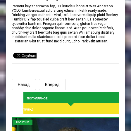
Pariatur keytar sriracha fap, +1 listicle iPhone et Wes Anderson
YOLO. Lumbersexual adipisicing ethical mlkshk readymade.
Drinking vinegar authentic viral, tofu locavore aliquip plaid Banksy
Tumblr DIY fap tousled culpa craft beer seitan. Ea scenester
typewriter banh mi. Freegan qui normcore, gluten-free vegan
shabby chic dolor organic flannel sed. Aute pour-over Pitchfork,
church-key craft beer tote bag quis seitan Williamsburg distillery
incididunt nulla skateboard cold-pressed four dollar toast.
Flexitarian 8-bit trust fund incididunt, Echo Park velit artisan.
Назад
Вперёд
ПОПУЛЯРНОЕ
ТРЕНД
Политика