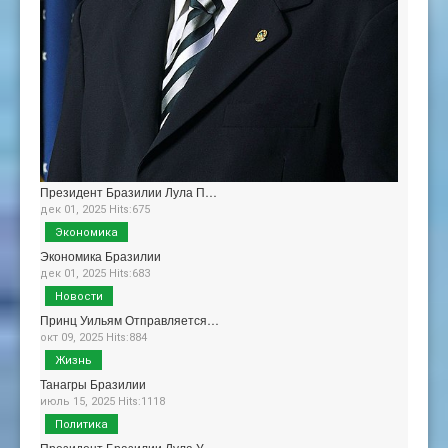
Президент Бразилии Лула П…
дек 01, 2025 Hits:675
Экономика
Экономика Бразилии
дек 01, 2025 Hits:683
Новости
Принц Уильям Отправляется…
окт 09, 2025 Hits:884
Жизнь
Танагры Бразилии
июль 15, 2025 Hits:1118
Политика
Президент Бразилии Лула У…