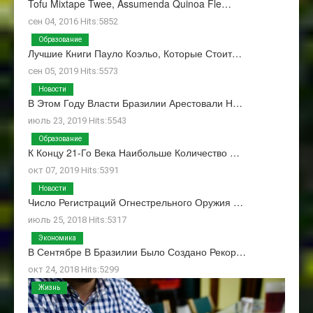
Tofu Mixtape Twee, Assumenda Quinoa Fle…
сен 04, 2016 Hits:5852
Образование
Лучшие Книги Пауло Коэльо, Которые Стоит…
сен 05, 2019 Hits:5573
Новости
В Этом Году Власти Бразилии Арестовали Н…
июль 23, 2019 Hits:5543
Образование
К Концу 21-Го Века Наибольше Количество …
окт 07, 2019 Hits:5391
Новости
Число Регистраций Огнестрельного Оружия …
июль 25, 2018 Hits:5317
Экономика
В Сентябре В Бразилии Было Создано Рекор…
окт 24, 2018 Hits:5299
Жизнь