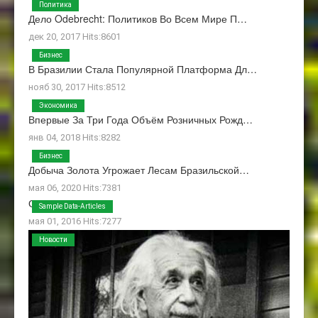
Политика
Дело Odebrecht: Политиков Во Всем Мире П…
дек 20, 2017 Hits:8601
Бизнес
В Бразилии Стала Популярной Платформа Дл…
нояб 30, 2017 Hits:8512
Экономика
Впервые За Три Года Объём Розничных Рожд…
янв 04, 2018 Hits:8282
Бизнес
Добыча Золота Угрожает Лесам Бразильской…
мая 06, 2020 Hits:7381
О Нас
Sample Data-Articles
мая 01, 2016 Hits:7277
Новости