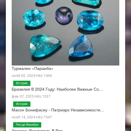
Турмалин «Параиба»
нояб 03, 2024 Hits:1494
История
Бразилия В 2024 Году: Наиболее Важные Со…
фев 07, 2025 Hits:1537
История
Масон Бонифасиу - Патриарх Независимости…
нояб 14, 2024 Hits:1547
Рио-де-Жанейро
Христос-Искупитель В Рио