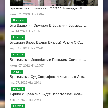
Бразильская Компания Embraer Планирует П…
июль 21, 2023 Hits:2434
Политика
Бум Владения Оружием В Бразилии Вызывает…
сен 14, 2022 Hits:2524
Новости
Бразилия Вновь Вводит Визовый Режим С С…
март 15, 2023 Hits:2570
Новости
Бразильские Истребители Посадили Самолет…
июль 07, 2022 Hits:2707
Жизнь
Бразильский Суд Оштрафовал Компанию Ame…
янв 07, 2022 Hits:2912
Новости
Турция И Бразилия Будут Использовать Для…
дек 07, 2020 Hits:2963
Новости