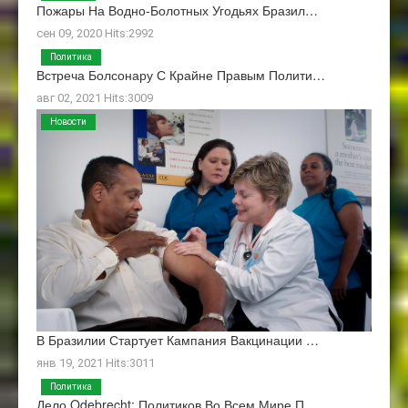
Пожары На Водно-Болотных Угодьях Бразил…
сен 09, 2020 Hits:2992
Политика
Встреча Болсонару С Крайне Правым Полити…
авг 02, 2021 Hits:3009
Новости
В Бразилии Стартует Кампания Вакцинации …
янв 19, 2021 Hits:3011
Политика
Дело Odebrecht: Политиков Во Всем Мире П…