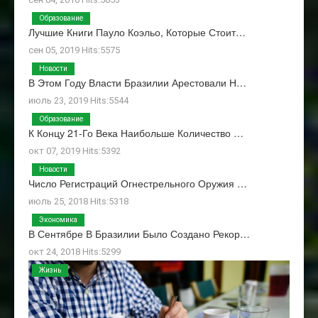
Образование
Лучшие Книги Пауло Коэльо, Которые Стоит…
сен 05, 2019 Hits:5575
Новости
В Этом Году Власти Бразилии Арестовали Н…
июль 23, 2019 Hits:5544
Образование
К Концу 21-Го Века Наибольше Количество …
окт 07, 2019 Hits:5392
Новости
Число Регистраций Огнестрельного Оружия …
июль 25, 2018 Hits:5318
Экономика
В Сентябре В Бразилии Было Создано Рекор…
окт 24, 2018 Hits:5299
Жизнь