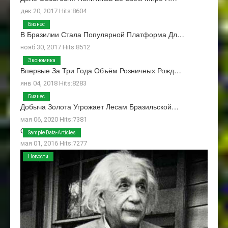
дек 20, 2017 Hits:8604
Бизнес
В Бразилии Стала Популярной Платформа Дл…
нояб 30, 2017 Hits:8512
Экономика
Впервые За Три Года Объём Розничных Рожд…
янв 04, 2018 Hits:8283
Бизнес
Добыча Золота Угрожает Лесам Бразильской…
мая 06, 2020 Hits:7381
О Нас
Sample Data-Articles
мая 01, 2016 Hits:7277
Новости