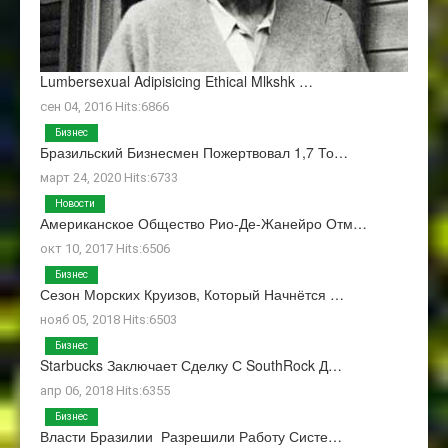
Lumbersexual Adipisicing Ethical Mlkshk …
сен 04, 2016 Hits:6866
Бизнес
Бразильский Бизнесмен Пожертвовал 1,7 То…
март 24, 2020 Hits:6733
Новости
Американское Общество Рио-Де-Жанейро Отм…
окт 10, 2017 Hits:6506
Бизнес
Сезон Морских Круизов, Который Начнётся …
нояб 05, 2018 Hits:6503
Бизнес
Starbucks Заключает Сделку С SouthRock Д…
апр 06, 2018 Hits:6355
Бизнес
Власти Бразилии Разрешили Работу Систе…