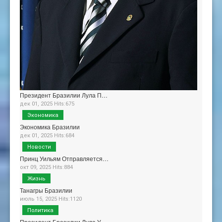
Президент Бразилии Лула П…
дек 01, 2025 Hits:675
Экономика
Экономика Бразилии
дек 01, 2025 Hits:684
Новости
Принц Уильям Отправляется…
окт 09, 2025 Hits:884
Жизнь
Танагры Бразилии
июль 15, 2025 Hits:1120
Политика
Президент Бразилии Лула У…