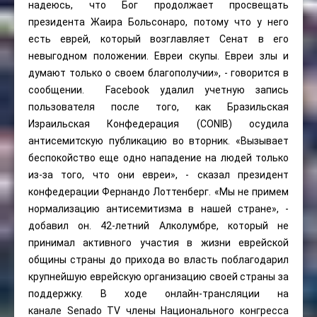
надеюсь, что Бог продолжает просвещать
президента Жаира Больсонаро, потому что у него
есть еврей, который возглавляет Сенат в его
невыгодном положении. Евреи скупы. Евреи злы и
думают только о своем благополучии», - говорится в
сообщении. Facebook удалил учетную запись
пользователя после того, как Бразильская
Израильская Конфедерация (CONIB) осудила
антисемитскую публикацию во вторник. «Вызывает
беспокойство еще одно нападение на людей только
из-за того, что они евреи», - сказал президент
конфедерации Фернандо Лоттенберг. «Мы не примем
нормализацию антисемитизма в нашей стране», -
добавил он. 42-летний Алколумбре, который не
принимал активного участия в жизни еврейской
общины страны до прихода во власть поблагодарил
крупнейшую еврейскую организацию своей страны за
поддержку. В ходе онлайн-трансляции на
канале Senado TV члены Национального конгресса