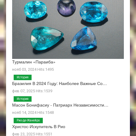
Турмалин «Параиба»
нояб 03, 2024 Hits:1495
История
Бразилия В 2024 Году: Наиболее Важные Со…
фев 07, 2025 Hits:1539
История
Масон Бонифасиу - Патриарх Независимости…
нояб 14, 2024 Hits:1548
Рио-де-Жанейро
Христос-Искупитель В Рио
фев 23, 2025 Hits:1551