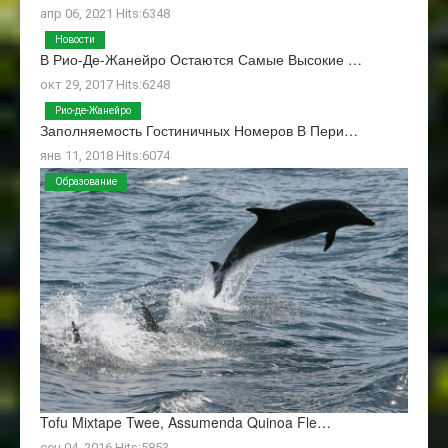
апр 06, 2021 Hits:6348
Новости
В Рио-Де-Жанейро Остаются Самые Высокие …
окт 29, 2017 Hits:6248
Рио-де-Жанейро
Заполняемость Гостиничных Номеров В Пери…
янв 11, 2018 Hits:6074
Образование
Tofu Mixtape Twee, Assumenda Quinoa Fle…
сен 04, 2016 Hits:5853