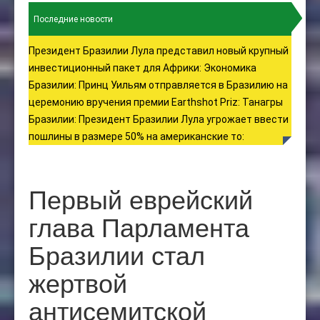
Последние новости
Президент Бразилии Лула представил новый крупный
инвестиционный пакет для Африки
:
Экономика
Бразилии
:
Принц Уильям отправляется в Бразилию на
церемонию вручения премии Earthshot Priz
:
Танагры
Бразилии
:
Президент Бразилии Лула угрожает ввести
пошлины в размере 50% на американские то
:
Первый еврейский
глава Парламента
Бразилии стал
жертвой
антисемитской